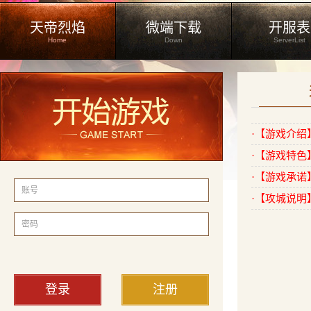
天帝烈焰
微端下载
开服表
Home
Down
ServerList
·【游戏介绍
·【游戏特
·【游戏承诺
账号
·【攻城说
密码
登录
注册